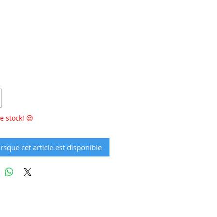
rix
e stock! 😔
rsque cet article est disponible