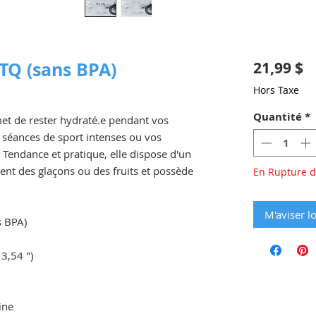
CTQ (sans BPA)
P
21,99 $
Hors Taxe
Quantité
*
et de rester hydraté.e pendant vos 
 séances de sport intenses ou vos 
 Tendance et pratique, elle dispose d'un 
ent des glaçons ou des fruits et possède 
En Rupture d
M'aviser lo
s BPA)
3,54 ")
ine