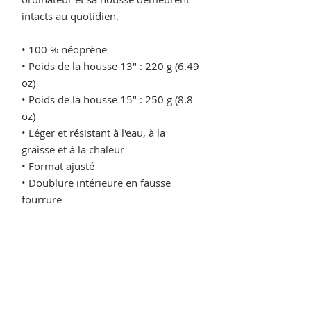
intacts au quotidien.
• 100 % néoprène
• Poids de la housse 13" : 220 g (6.49 
oz)
• Poids de la housse 15″ : 250 g (8.8 
oz)
• Léger et résistant à l'eau, à la 
graisse et à la chaleur
• Format ajusté
• Doublure intérieure en fausse 
fourrure
• Face avant personnalisable, face 
arrière noir solide
• Fermeture à glissière à chargement 
par le haut avec deux curseurs
• Rembourrage
• Produit vierge en provenance de 