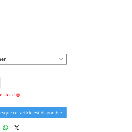
rix
ner
e stock! 😔
rsque cet article est disponible