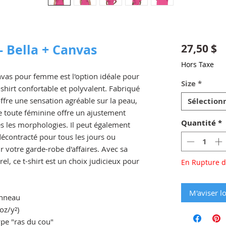
- Bella + Canvas
P
27,50 $
Hors Taxe
anvas pour femme est l'option idéale pour
Size
*
shirt confortable et polyvalent. Fabriqué
offre une sensation agréable sur la peau,
Sélection
e toute féminine offre un ajustement
Quantité
*
es les morphologies. Il peut également
contracté pour tous les jours ou
otre garde-robe d'affaires. Avec sa
el, ce t-shirt est un choix judicieux pour
En Rupture d
M'aviser lo
anneau
oz/y²)
ype "ras du cou"