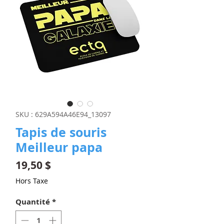
SKU : 629A594A46E94_13097
Tapis de souris
Meilleur papa
Prix
19,50 $
Hors Taxe
Quantité
*