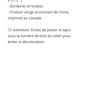
- Bordures arrondies
- Produit vierge provenant de Chine,
imprimé au Canada
👉🏻 Attention: Évitez de placer le tapis
sous la lumière directe du soleil pour
éviter la décoloration.
🌱 Ce produit est fait spécialement
pour vous, sur commande dès que
vous passez la commande, c'est
pourquoi il nous faut un peu plus de
temps pour vous le livrer. Fabriquer
des produits à la demande plutôt
qu'en vrac aide à réduire la
surproduction.